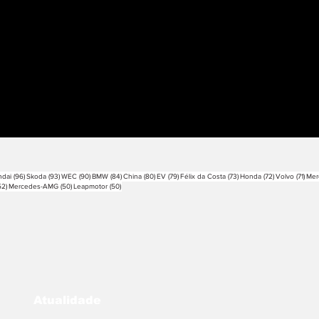
sts
96 posts
93 posts
90 posts
84 posts
80 posts
79 posts
73 posts
72 posts
71 p
dai
(96)
Skoda
(93)
WEC
(90)
BMW
(84)
China
(80)
EV
(79)
Félix da Costa
(73)
Honda
(72)
Volvo
(71)
Mer
52 posts
50 posts
50 posts
52)
Mercedes-AMG
(50)
Leapmotor
(50)
Atualidade