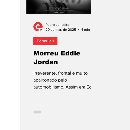
Pedro Junceiro
20 de mar. de 2025
4 min de leitura
Fórmula 1
Morreu Eddie
Jordan
Irreverente, frontal e muito
apaixonado pelo
automobilismo. Assim era Eddie
Jordan, irlandês que ganhou
fama na Fórmula 1 com a
criação,...