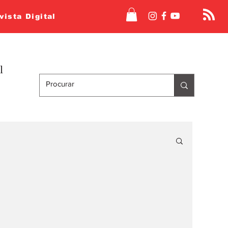
vista Digital
l