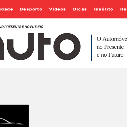
idade
Desporto
Vídeos
Dicas
Insólito
Re
O Automóve
no Presente
e no Futuro