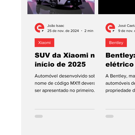
João Isaac
José Caet
25 de nov. de 2024
2 min de leitura
9 de nov.
Xiaomi
Bentley
SUV da Xiaomi no
Bentley
início de 2025
elétric
Automóvel desenvolvido sob o
A Bentley, ma
nome de código MX11 deverá
automóveis d
ser apresentado no primeiro
propriedade 
trimestre do próximo ano. O
atualizou o p
segundo modelo da Xiaomi,...
eletrificação
combinam-se.