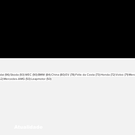
sts
96 posts
93 posts
90 posts
84 posts
80 posts
78 posts
73 posts
72 posts
71 po
dai
(96)
Skoda
(93)
WEC
(90)
BMW
(84)
China
(80)
EV
(78)
Félix da Costa
(73)
Honda
(72)
Volvo
(71)
Mer
52 posts
50 posts
50 posts
52)
Mercedes-AMG
(50)
Leapmotor
(50)
Atualidade