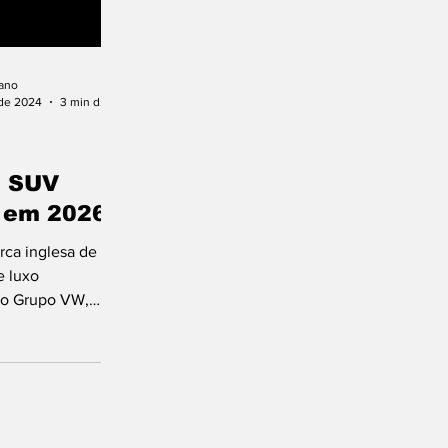
ano
 de 2024
3 min de leitura
: SUV
o em 2026
rca inglesa de
e luxo
do Grupo VW,
lano de
. No Beyond 100+,
..