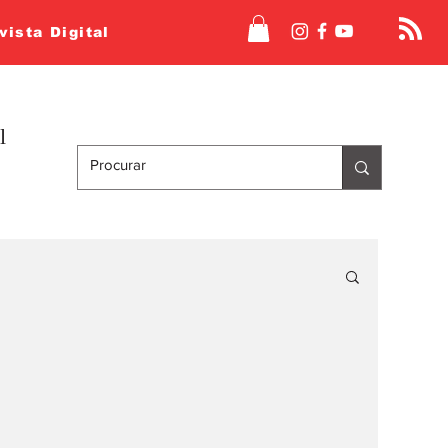
vista Digital
l