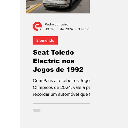
Pedro Junceiro
30 de jul. de 2024
3 min de leitura
Efeméride
Seat Toledo
Electric nos
Jogos de 1992
Com Paris a receber os Jogos
Olímpicos de 2024, vale a pena
recordar um automóvel que foi
concebido em especial para a
edição de 1992,...