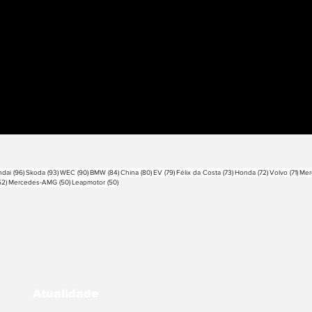
sts
96 posts
93 posts
90 posts
84 posts
80 posts
79 posts
73 posts
72 posts
71 p
dai
(96)
Skoda
(93)
WEC
(90)
BMW
(84)
China
(80)
EV
(79)
Félix da Costa
(73)
Honda
(72)
Volvo
(71)
Mer
52 posts
50 posts
50 posts
52)
Mercedes-AMG
(50)
Leapmotor
(50)
Atualidade