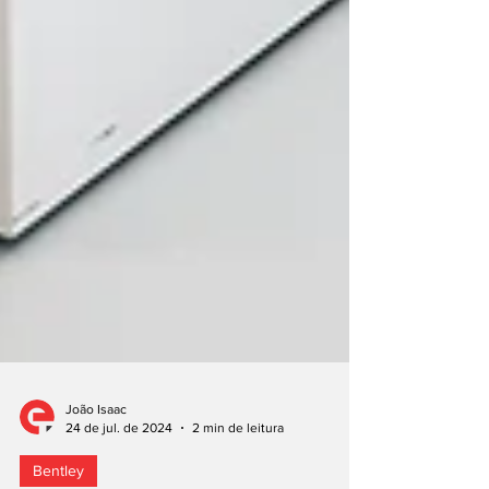
João Isaac
24 de jul. de 2024
2 min de leitura