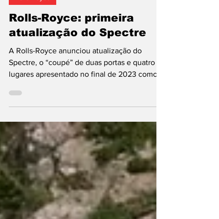
Rolls-Royce
Rolls-Royce: primeira
atualização do Spectre
A Rolls-Royce anunciou atualização do
Spectre, o “coupé” de duas portas e quatro
lugares apresentado no final de 2023 como
primeiro automóvel da marca britânica do
Grupo BMW equipado apenas com
motorizações elétricas. Entre as novidades,
adoção da tecnologia mais recente do
consórcio alemão no domínio das baterias, a
razão por detrás do aumento das autonomias
para até 629 km. O Spectre Series II tem duas
versões: Spectre (601 cv) e Spectre Black
Badge (680 cv). Ambas dispõem