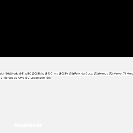
sts
96 posts
93 posts
90 posts
84 posts
80 posts
78 posts
73 posts
72 posts
71 po
dai
(96)
Skoda
(93)
WEC
(90)
BMW
(84)
China
(80)
EV
(78)
Félix da Costa
(73)
Honda
(72)
Volvo
(71)
Mer
52 posts
50 posts
50 posts
52)
Mercedes-AMG
(50)
Leapmotor
(50)
Atualidade