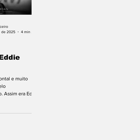
ceiro
. de 2025
4 min de leitura
Eddie
rontal e muito
elo
. Assim era Eddie
dês que ganhou
la 1 com a