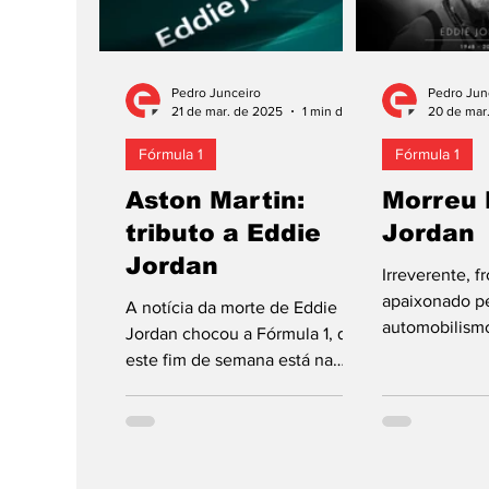
Pedro Junceiro
Pedro Jun
21 de mar. de 2025
1 min de leitura
20 de mar
Fórmula 1
Fórmula 1
Aston Martin:
Morreu 
tributo a Eddie
Jordan
Jordan
Irreverente, f
apaixonado p
A notícia da morte de Eddie
automobilismo
Jordan chocou a Fórmula 1, que
Jordan, irlan
este fim de semana está na
fama na Fórmu
China. Uma das equipas que
criação,...
mais “sentiu” este...