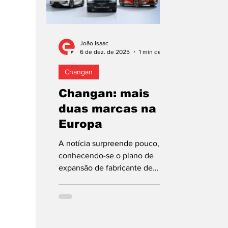
João Isaac
6 de dez. de 2025
1 min de leitura
Changan
Changan: mais
duas marcas na
Europa
A notícia surpreende pouco,
conhecendo-se o plano de
expansão de fabricante de
automóveis sob o comando do
estado chinês e que conta com
diversas marcas no portefólio
(em Portugal, recentemente,