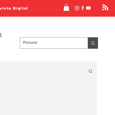
vista Digital
l