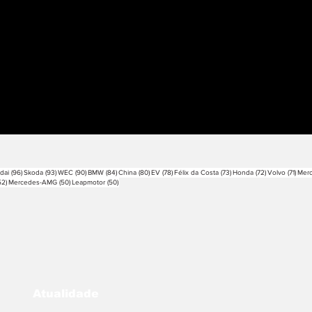
sts
96 posts
93 posts
90 posts
84 posts
80 posts
78 posts
73 posts
72 posts
71 po
dai
(96)
Skoda
(93)
WEC
(90)
BMW
(84)
China
(80)
EV
(78)
Félix da Costa
(73)
Honda
(72)
Volvo
(71)
Mer
52 posts
50 posts
50 posts
52)
Mercedes-AMG
(50)
Leapmotor
(50)
Atualidade