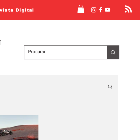
vista Digital
l