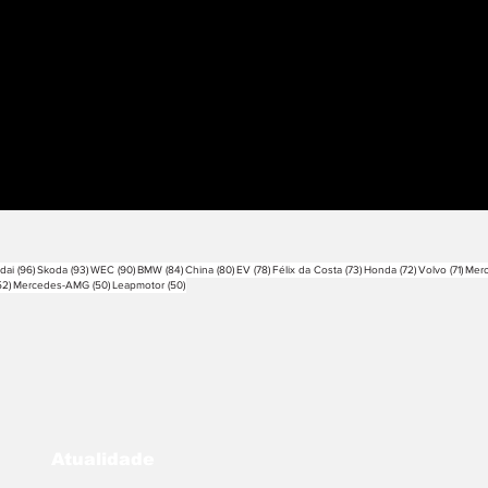
sts
96 posts
93 posts
90 posts
84 posts
80 posts
78 posts
73 posts
72 posts
71 po
dai
(96)
Skoda
(93)
WEC
(90)
BMW
(84)
China
(80)
EV
(78)
Félix da Costa
(73)
Honda
(72)
Volvo
(71)
Mer
52 posts
50 posts
50 posts
52)
Mercedes-AMG
(50)
Leapmotor
(50)
Atualidade