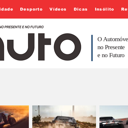
idade
Desporto
Vídeos
Dicas
Insólito
Re
O Automóve
no Presente
e no Futuro