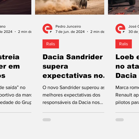
ano
Pedro Junceiro
José 
 de 2024
2 min de leitura
7 de jun. de 2024
2 min de leitura
30 de 
Ralis
Ralis
streia
Dacia Sandrider
Loeb e
er em
supera
no at
os
expectativas nos
Dacia
testes iniciais
ao Da
de saída” no
O novo Sandrider superou as
Marca rom
ortivo da marca
melhores expectativas dos
Renault ap
iedade do Grupo
responsáveis da Dacia nos
pilotos par
persegue a vitória
primeiros testes realizados ao
raide a pa
dia 11,...
longo das últimas semanas....
conta-lhe (