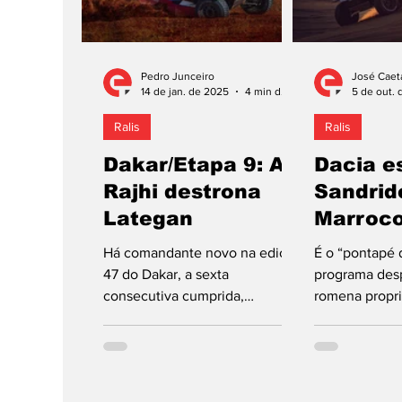
Pedro Junceiro
José Caet
14 de jan. de 2025
4 min de leitura
5 de out.
Ralis
Ralis
Dakar/Etapa 9: Al
Dacia e
Rajhi destrona
Sandrid
Lategan
Marroc
Há comandante novo na edição
É o “pontapé 
47 do Dakar, a sexta
programa desp
consecutiva cumprida,
romena propr
integralmente, na Arábia
Renault, que 
Saudita. Cumprindo a "especial"
no… Dakar. Até 
do dia...