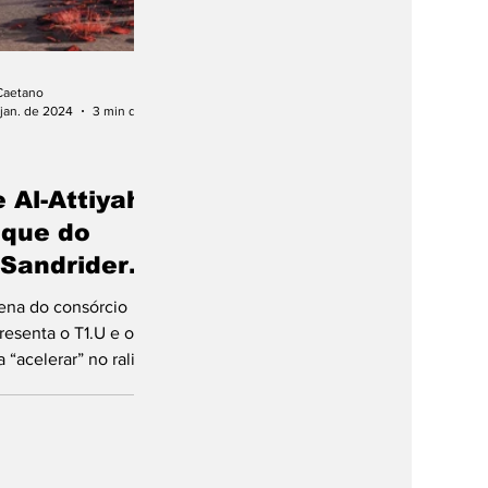
Caetano
jan. de 2024
3 min de leitura
 Al-Attiyah
aque do
 Sandrider
kar
ena do consórcio
resenta o T1.U e os
a “acelerar” no rali-
rtir de 2025! E-AUTO
quase)...