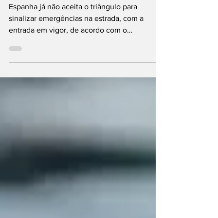
triângulo de emergência
Espanha já não aceita o triângulo para
sinalizar emergências na estrada, com a
entrada em vigor, de acordo com o
programado, da norma que obriga à utilização
das luzes de sinalização V-16. Existem, no
entanto, algumas exceções à
obrigatoriedade, principalmente para os
condutores estrangeiros que circulam na rede
rodoviária do país vizinho. A introdução das
luzes V-16 para indicação de acidentes e
avarias na estrada acaba com a utilização do
triângulo convencional posicionado