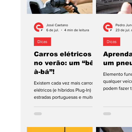
José Caetano
Pedro Jun
6 de jul.
4 min de leitura
23 de jul.
Dicas
Dicas
Carros elétricos
Aprenda
no verão: um “bê-
um pneu
à-bá”!
Elemento fun
qualquer veíc
Existem cada vez mais carros
podem fazer t
elétricos (e híbridos Plug-In) nas
em situações m
estradas portuguesas e muitos
como em nece
utilizadores desconhecem-se o
“bê-à-bá” da utilização das duas
tecnologias durante o verão,
sobretudo se confrontados com