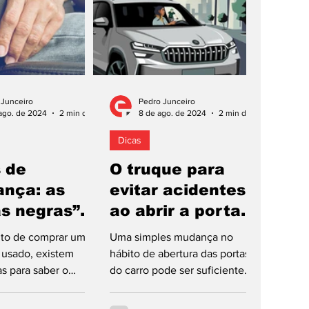
 Junceiro
Pedro Junceiro
ago. de 2024
2 min de leitura
8 de ago. de 2024
2 min de leitura
Dicas
 de
O truque para
ança: as
evitar acidentes
as negras”
ao abrir a porta
sados
do carro
o de comprar um
Uma simples mudança no
 usado, existem
hábito de abertura das portas
as para saber o
do carro pode ser suficiente
do veículo que
para evitar um acidente com
dquirir,
consequências...