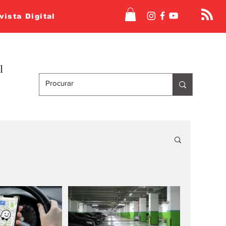
vista Digital
l