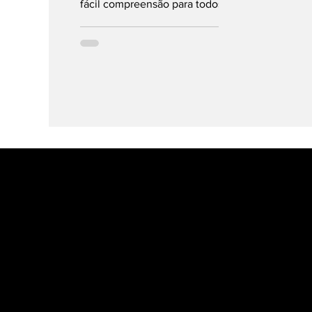
fácil compreensão para todos
os condutores. Graças a
algumas alterações recentes,...