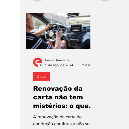
Pedro Junceiro
5 de ago. de 2024
3 min de leitura
Dicas
Renovação da
carta não tem
mistérios: o que
deve saber!
A renovação da carta de
condução continua a não ser de