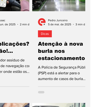
saac
Pedro Junceiro
jun. de 2025
2 min de leitura
5 de mai. de 2025
3 min de leitura
Dicas
plicações?
Atenção à nova
o!...
burla nos
estacionamentos
ador assíduo de
s de navegação com
A Polícia de Segurança Pública
ber onde estão os
(PSP) está a alertar para o
ara controlar os
aumento de casos de burla
velocidade,...
relacionados com toques
simulados em parques de...