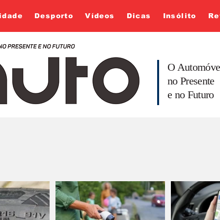
idade
Desporto
Vídeos
Dicas
Insólito
Re
O Automóve
no Presente
e no Futuro