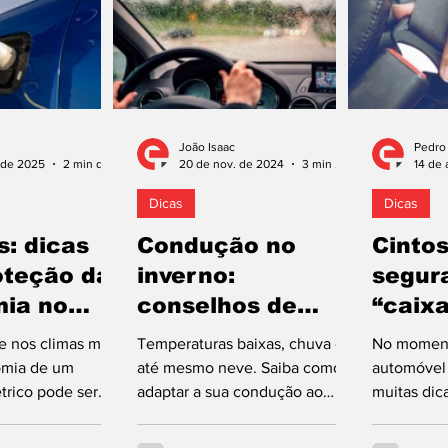
João Isaac
Pedro
. de 2025
2 min de leitura
20 de nov. de 2024
3 min de leitura
14 de 
Dicas
Dicas
s: dicas
Condução no
Cintos
oteção da
inverno:
segur
ia no
conselhos de
“caix
piloto de ralis
dos u
e nos climas mais
Temperaturas baixas, chuva e
No moment
nomia de um
até mesmo neve. Saiba como
automóvel
trico pode ser
adaptar a sua condução ao
muitas dic
etada devido aos
inverno que se aproxima com
histórico 
vos que...
dicas de um profissional,...
pretende a