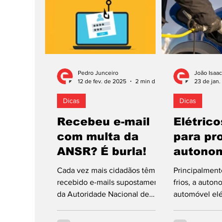
a onda de calor que vivemos
atualmente. Existem, por isso,
recomendações de viagem que
devem cumprir-se para prevenir
contratempos. A MOBI.E,
entidade responsável pela
gestão da rede pública de
Pedro Junceiro
João Isaac
12 de fev. de 2025
2 min de leitura
23 de jan
carregamento no nosso País,
que já conta com mais de 8000
Dicas
Dicas
postos, prep
Recebeu e-mail
Elétrico
com multa da
para pr
ANSR? É burla!
autonom
inverno
Cada vez mais cidadãos têm
Principalment
recebido e-mails supostamente
frios, a auto
da Autoridade Nacional de
automóvel elé
Segurança Rodoviária (ANSR) a
seriamente af
alertar para supostas...
efeitos negati