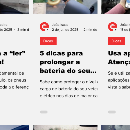
ceiro
João Isaac
João I
 de 2025
3 min de leitura
2 de jul. de 2025
2 min de leitura
15 de 
Dicas
Dicas
 a “ler”
5 dicas para
Usa a
!
prolongar a
Atençã
bateria do seu
damental de
Se é utiliz
elétrico nos dias
ulo, os pneus
aplicaçõe
Sabe como proteger o nível de
oda a diferença
de calor
vista a sa
carga de bateria do seu veículo
ais críticas,
radares e p
elétrico nos dias de maior calor
ssidade de...
limites de 
e, assim, prolongar a
autonomia? Não será...