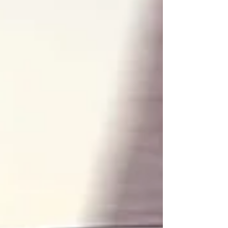
contarem com qualidades que têm adeptos.
A importância do Q5 é inquestionável. Trata-