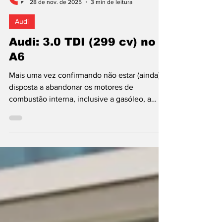
António de Sousa Pereira
28 de nov. de 2025
3 min de leitura
Audi
Audi: 3.0 TDI (299 cv) no
A6
Mais uma vez confirmando não estar (ainda)
disposta a abandonar os motores de
combustão interna, inclusive a gasóleo, a
Audi acaba de anunciar a introdução de um
novo turbodiesel nas gamas Q5 e A6, sempre
em combinação com o sistema de tração
integral quattro. Em Portugal, SUV sem a
mecânica nova. Com 6 cilindros em V, e 3
litros de capacidade, é o primeiro da marca
dos quatro anéis a combinar a tecnologia
"mild hybrid" a 48 V (batizada como MHEV
plus pelo construtor de Ingol