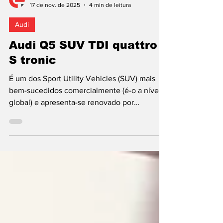
Pedro Junceiro
17 de nov. de 2025
4 min de leitura
Audi
Audi Q5 SUV TDI quattro
S tronic
É um dos Sport Utility Vehicles (SUV) mais
bem-sucedidos comercialmente (é-o a nível
global) e apresenta-se renovado por
completo e beneficiando de motorização
eletrificada até na versão com motor 2.0 TDI
(204 cv). Devido às imposições
regulamentares, as mecânicas a gasóleo são
cada vez menos atrativas, mas ainda não
devem descartar-se de forma definitiva,
sobretudo no mercado “premium”, por