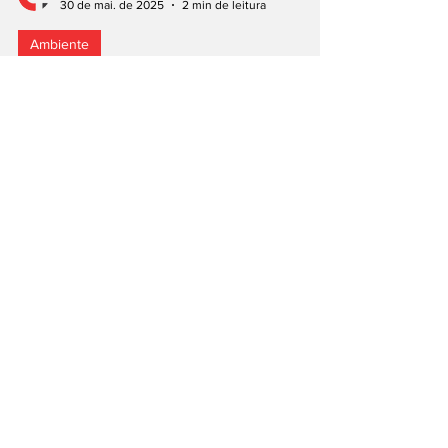
João Isaac
30 de mai. de 2025
2 min de leitura
Ambiente
General Motors reinveste
no V8
Depois das tarifas, administração Trump vira
as costas à eletrificação. General Motors
redireciona investimentos para motores
térmicos....