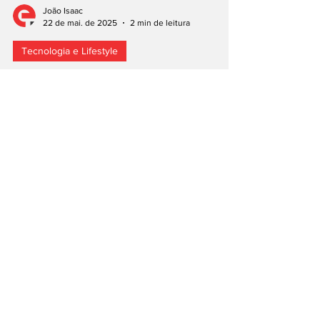
João Isaac
22 de mai. de 2025
2 min de leitura
Tecnologia e Lifestyle
China estreia primeira
frota de camiões mineiros
autónomos
Exploração mineira utiliza primeira frota de
camiões mineiros totalmente autónomos do
mundo. Mina de carvão utiliza um total de
100...