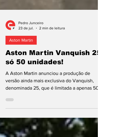
Pedro Junceiro
23 de jul.
2 min de leitura
Aston Martin
Aston Martin Vanquish 25:
só 50 unidades!
A Aston Martin anunciou a produção de
versão ainda mais exclusiva do Vanquish,
denominada 25, que é limitada a apenas 50
unidades e comemora os 25 anos do
superdesportivo e a história dos motores V12
da marca britânica. Esta edição especial
afirma-se como a expressão máxima do
modelo, combinando tradição,