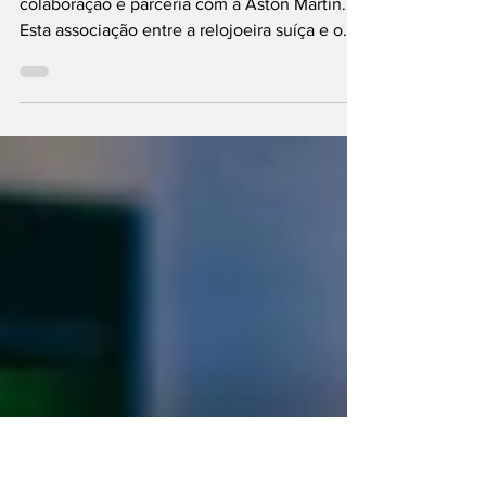
Breitling parceira da
Aston Martin
A Breitling assinou acordo plurianual de
colaboração e parceria com a Aston Martin.
Esta associação entre a relojoeira suíça e o
fabricante de automóveis estende-se à
atividade do segundo na categoria-rainha do
desporto automóvel (Fórmula 1), celebra a
mestria e a precisão da relojoaria, e os
desportivos de elevadas “performances” e
também “abre caminho” ao lançamento de
diversos produtos novos, todos tão exclusivos
como estas duas marcas. O acordo da
Breitling com a Aston Ma