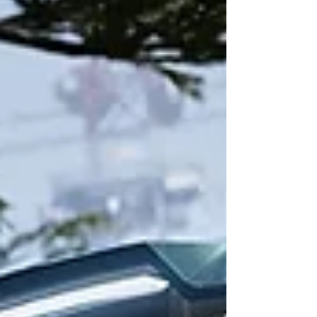
“performances” e um nível elevado de
personalização (assegura-o a divisão “Q by
Aston Martin”). Disponível em duas
configurações (25 unidades do “coupé” e 25
do descapotável