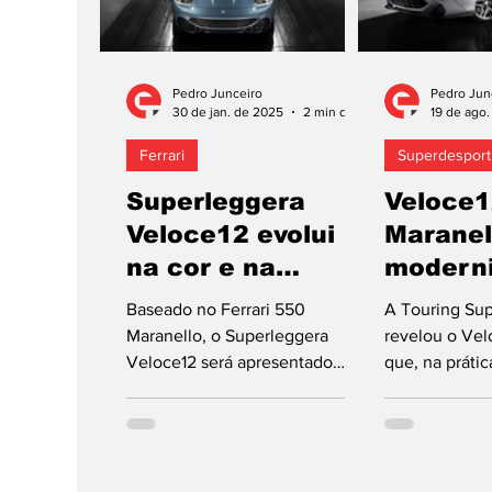
Pedro Junceiro
Pedro Jun
30 de jan. de 2025
2 min de leitura
19 de ago
Ferrari
Superdesport
Superleggera
Veloce1
Veloce12 evolui
Maranel
na cor e na
modern
aerodinâmica
Baseado no Ferrari 550
A Touring Su
Maranello, o Superleggera
revelou o Vel
Veloce12 será apresentado
que, na prátic
oficialmente no Retromobile
renovação inte
2025, a realizar em Paris,
550 Maranello.
França,...