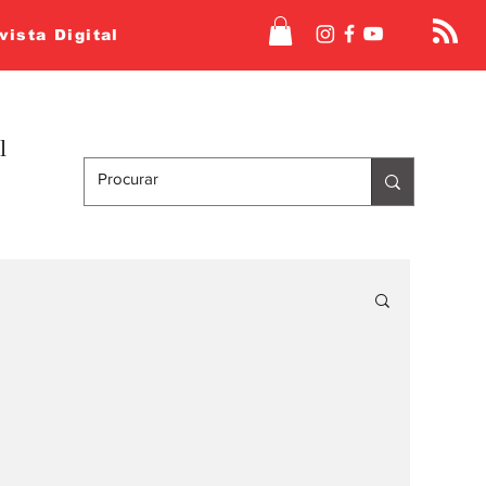
vista Digital
l