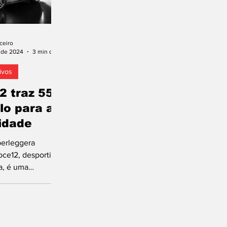
ceiro
. de 2024
3 min de leitura
ivos
2 traz 550
lo para a
idade
perleggera
oce12, desportivo
a, é uma
gral do Ferrari
 Serão...