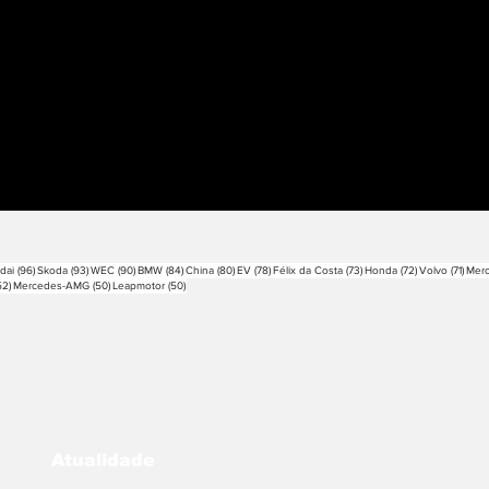
sts
96 posts
93 posts
90 posts
84 posts
80 posts
78 posts
73 posts
72 posts
71 po
dai
(96)
Skoda
(93)
WEC
(90)
BMW
(84)
China
(80)
EV
(78)
Félix da Costa
(73)
Honda
(72)
Volvo
(71)
Mer
52 posts
50 posts
50 posts
52)
Mercedes-AMG
(50)
Leapmotor
(50)
Atualidade