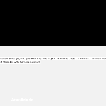
sts
96 posts
93 posts
90 posts
84 posts
80 posts
79 posts
73 posts
72 posts
71 p
dai
(96)
Skoda
(93)
WEC
(90)
BMW
(84)
China
(80)
EV
(79)
Félix da Costa
(73)
Honda
(72)
Volvo
(71)
Mer
52 posts
50 posts
50 posts
52)
Mercedes-AMG
(50)
Leapmotor
(50)
Atualidade