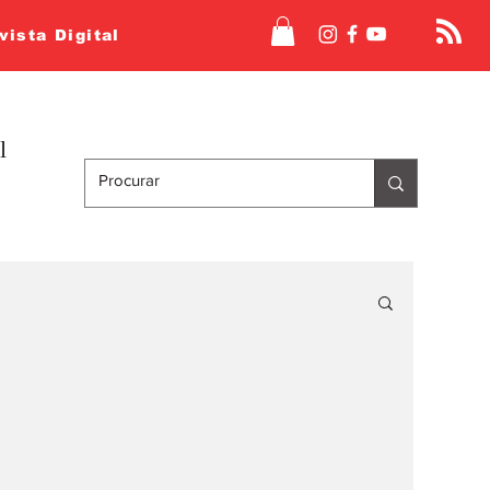
vista Digital
l