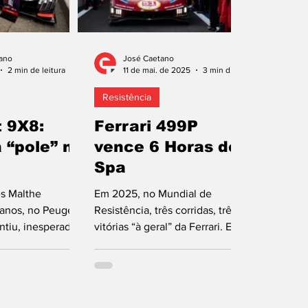
ano
José Caetano
2 min de leitura
11 de mai. de 2025
3 min de leitura
Resistência
 9X8:
Ferrari 499P
 “pole” no
vence 6 Horas de
Spa
s Malthe
Em 2025, no Mundial de
 anos, no Peugeot
Resistência, três corridas, três
ntiu, inesperada e
vitórias “à geral” da Ferrari. Este
emente, a
sábado, o 499P número 51
ção na grelha de
ganhou as 6 Horas de...
s 6 Horas de Spa-
, ronda dois