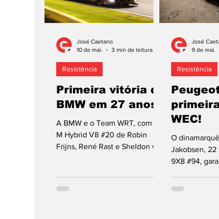
José Caetano
José Caet
10 de mai.
3 min de leitura
9 de mai.
Resistência
Resistência
Primeira vitória da
Peugeot
BMW em 27 anos!
primeira
WEC!
A BMW e o Team WRT, com o
M Hybrid V8 #20 de Robin
O dinamarquê
Frijns, René Rast e Sheldon van
Jakobsen, 22
der Linde, ganharam as 6 Horas
9X8 #94, gara
de Spa-Francorchamps,
surpreendent
Bélgica, à frente do M Hybrid
primeira posi
V8 #15 de Kevin Magnussen,
partida para a
Raffaele Marciello e Dries
Francorchamps
Vanthoor. É apenas Primeiro