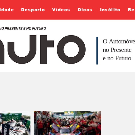
idade
Desporto
Vídeos
Dicas
Insólito
Re
O Automóve
no Presente
e no Futuro