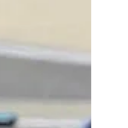
com que competirá na categoria de topo do
campeonato (Hypercar) a partir de 2026! É o
arranque da preparação de António Félix da
Costa para o regresso a 100% ao WEC,
programa que cumprirá em simultâneo com a
participação na Fórmu