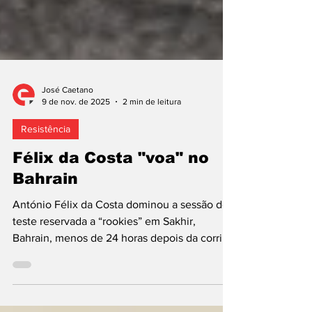
José Caetano
9 de nov. de 2025
2 min de leitura
Resistência
Félix da Costa "voa" no
Bahrain
António Félix da Costa dominou a sessão de
teste reservada a “rookies” em Sakhir,
Bahrain, menos de 24 horas depois da corrida
de 8 Horas no final da temporada de 2025 no
Mundial de Resistência (WEC). Para o
português, estreia positiva no Alpine A424