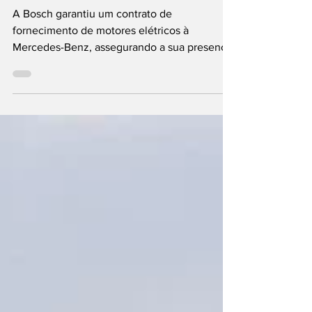
elétricos à Mercedes
A Bosch garantiu um contrato de
fornecimento de motores elétricos à
Mercedes-Benz, assegurando a sua presença
na próxima geração de automóveis sem
motores de combustão interna da marca
alemã. O acordo, agora formalizado, estende-
se até à próxima década e prevê volumes
significativos de produção. A parceria entre
as duas empresas, ambas com origem em
Estugarda, Alemanha, reforça uma relação
histórica e surge num momento de forte
expansão da mobilidade elétrica. Os motores
des