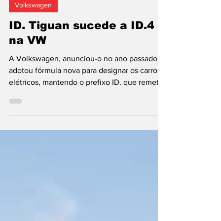
26 de jan.
2 min de leitura
Volkswagen
ID. Tiguan sucede a ID.4
na VW
A Volkswagen, anunciou-o no ano passado,
adotou fórmula nova para designar os carros
elétricos, mantendo o prefixo ID. que remete
para a submarca criada para a gama de
automóveis equipados com baterias em vez
de depósitos, mas mudando dos números
que identificavam os segmentos para os
nomes que associamos aos modelos mais
bem-sucedidos do fabricante alemão. Na
linha do horizonte, depois dos lançamentos
de ID. Polo e ID. Cross, e coincidindo com a
primeira atualização importan