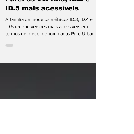
Pedro Junceiro
22 de out. de 2024
2 min de leitura
Volkswagen
Pure: os VW ID.3, ID.4 e
ID.5 mais acessíveis
A família de modelos elétricos ID.3, ID.4 e
ID.5 recebe versões mais acessíveis em
termos de preço, denominadas Pure Urban,
com motor de...