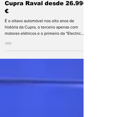
Cupra
Cupra Raval desde 26.990
€
É o oitavo automóvel nos oito anos de
história da Cupra, o terceiro apenas com
motores elétricos e o primeiro da “Electric
Urban Car Family” do Grupo Volkswagen
(seguir-se-ão mais três: Skoda Epiq VW ID.
Cross, ID. Polo). Chama-se Raval, baseia-se na
plataforma MEB+ com tração dianteira, mede
4,046 m de comprimento e 2,600 m entre
eixos, e tem 5 portas e imagem audaz que
confirma a "obsessão" da marca na “órbita” da
SEAT em testar os limites do “design” (sem
comprometer a com