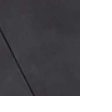
recorda-se, posiciona-se o Tavascan. A Cupra
atravessa um momento particularmente feliz
depois de um ano de 2025 em que, de
acordo com os dados oficiais da ACEA,
vendeu 249.179 automóveis