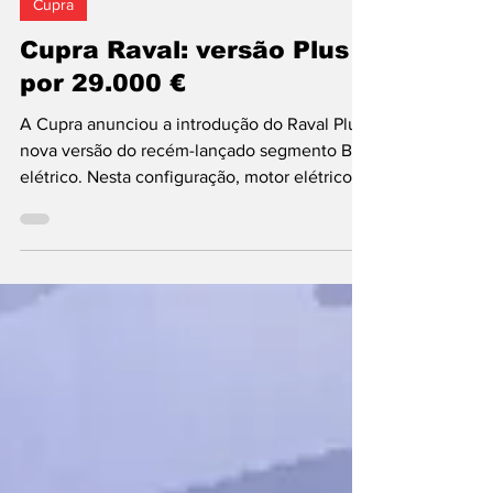
Cupra
Cupra Raval: versão Plus
por 29.000 €
A Cupra anunciou a introdução do Raval Plus,
nova versão do recém-lançado segmento B
elétrico. Nesta configuração, motor elétrico
de 99 kW (135 cv) alimentado por uma bateria
LFP com 38,5 kWh de capacidade nominal
(37 kWh úteis). Autonomia (WLTP): até 328
km. No capítulo do carregamento, o Raval
Plus admite potências até 11 kW em corrente
alternada (AC) e até 88 kW em corrente
contínua (DC). Num posto rápido, é possível
recuperar o nível de carga na bateria de 10%
para 80% em