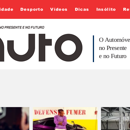
idade
Desporto
Vídeos
Dicas
Insólito
Re
O Automóve
no Presente
e no Futuro