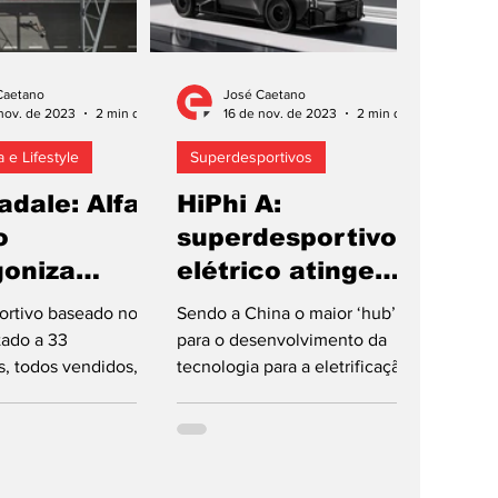
Caetano
José Caetano
nov. de 2023
2 min de leitura
16 de nov. de 2023
2 min de leitura
 e Lifestyle
Superdesportivos
adale: Alfa
HiPhi A:
o
superdesportivo
goniza
elétrico atinge
sso ao
1305 cv… e 22
ortivo baseado no
Sendo a China o maior ‘hub’
000 rpm!
tado a 33
para o desenvolvimento da
, todos vendidos,
tecnologia para a eletrificação
 biturbo (620 cv) ou
do automóvel, com mais de
ico (750 cv) No...
200 construtores de...