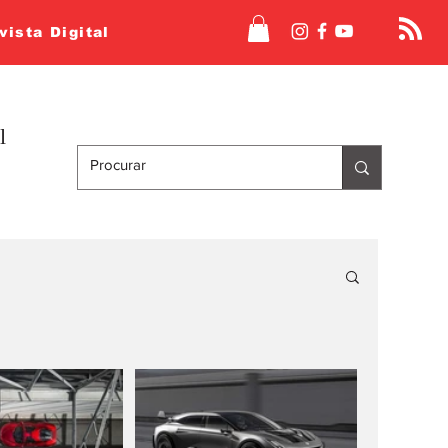
vista Digital
l