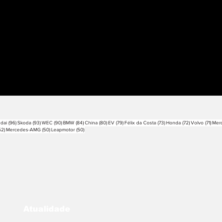
sts
96 posts
93 posts
90 posts
84 posts
80 posts
79 posts
73 posts
72 posts
71 po
dai
(96)
Skoda
(93)
WEC
(90)
BMW
(84)
China
(80)
EV
(79)
Félix da Costa
(73)
Honda
(72)
Volvo
(71)
Mer
52 posts
50 posts
50 posts
52)
Mercedes-AMG
(50)
Leapmotor
(50)
Atualidade