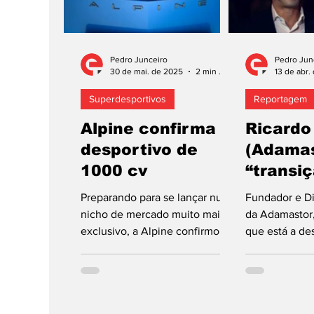
Pedro Junceiro
Pedro Jun
30 de mai. de 2025
2 min de leitura
13 de abr.
Superdesportivos
Reportagem
Alpine confirma
Ricardo
desportivo de
(Adamas
1000 cv
“transi
energét
Preparando para se lançar num
Fundador e Di
errada”
nicho de mercado muito mais
da Adamastor,
exclusivo, a Alpine confirmou
que está a de
que está a trabalhar num
primeiro supe
superdesportivo para...
defende que a 