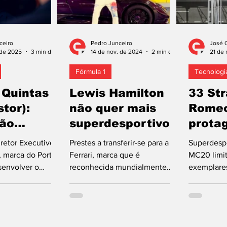
ceiro
Pedro Junceiro
José 
 de 2025
3 min de leitura
14 de nov. de 2024
2 min de leitura
21 de 
Fórmula 1
Tecnologia
 Quintas
Lewis Hamilton
33 Str
tor):
não quer mais
Rome
ção
superdesportivos
prota
ica
regre
retor Executivo
Prestes a transferir-se para a
Superdesp
futuro
 marca do Porto
Ferrari, marca que é
MC20 limi
senvolver o
reconhecida mundialmente
exemplares
rcarro português,
pelos seus desportivos de
com V6 3.0
transição...
ponta, Lewis Hamilton revelou
motor elétr
que...