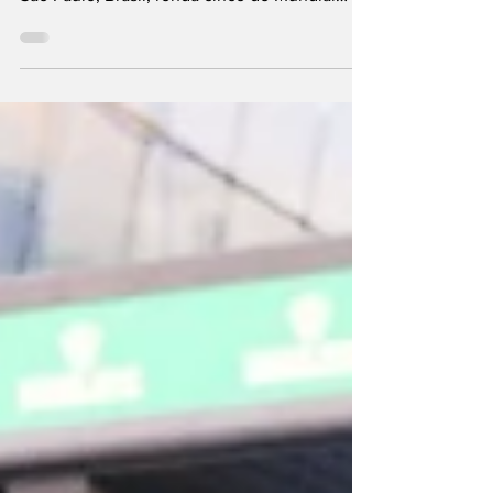
A Cadillac, com o(s) V-Series R, conquistou a
primeira e a segunda posições nas 6 Horas de
São Paulo, Brasil, ronda cinco do Mundial
de...