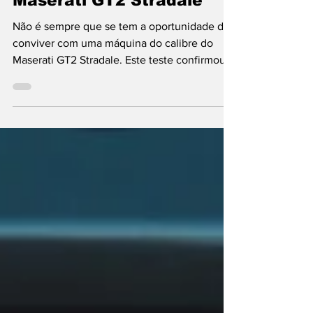
Maserati
Maserati GT2 Stradale
Não é sempre que se tem a oportunidade de
conviver com uma máquina do calibre do
Maserati GT2 Stradale. Este teste confirmou a
validade da aposta da marca do Tridente na
produção de superdesportivo diferente do
que é habitual na categoria. A obra-prima de
engenharia aqui presente não é
desconhecida de E-AUTO e dos seus leitores.
Após a primeira experiência de condução, no
circuito Ascari, em Espanha, agora, a
oportunidade de conhecer, em estradas
portuguesas, o Maserati GT2 S