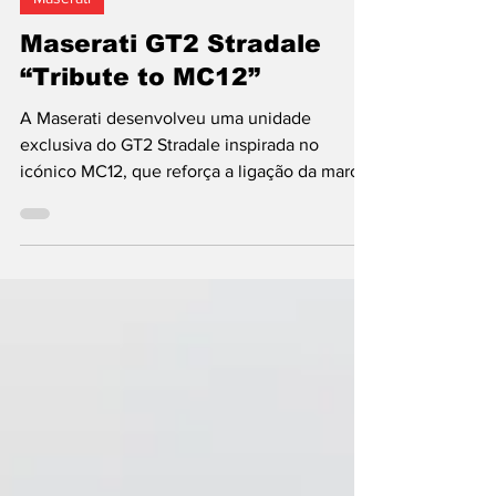
Maserati
Maserati GT2 Stradale
“Tribute to MC12”
A Maserati desenvolveu uma unidade
exclusiva do GT2 Stradale inspirada no
icónico MC12, que reforça a ligação da marca
italiana ao desporto automóvel de resistência.
Denominado GT2 Stradale “Tribute to MC12”,
este exemplar único foi criado para
colecionador de Taiwan ao abrigo do
programa de personalização Fuoriserie. O
projeto resulta de uma colaboração estreita
entre o proprietário e a equipa da Maserati e
o automóvel foi revelado e entregue na sede
da marca, na Viale Ciro