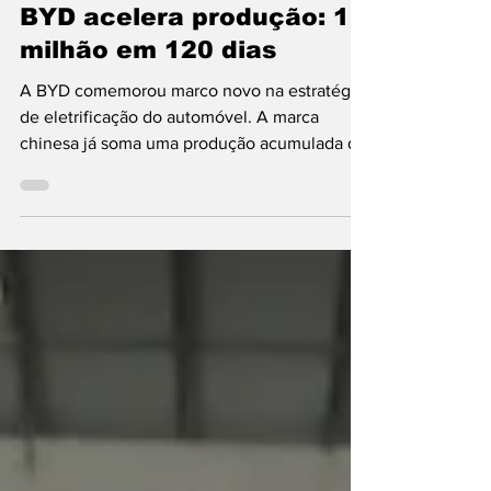
BYD
BYD acelera produção: 1
milhão em 120 dias
A BYD comemorou marco novo na estratégia
de eletrificação do automóvel. A marca
chinesa já soma uma produção acumulada de
16 milhões de carros NEV (acrónimo de New
Energy Vehicles), categoria que inclui
elétricos e híbridos Plug-In. Este registo
também ganha relevância pelo facto de a
companhia ter necessitado de apenas 120
dias (!) para passar de 15 para 16 milhões de
unidades fabricadas. O automóvel que
representou a unidade número 16 milhões foi
o exemplar fabricado de sér