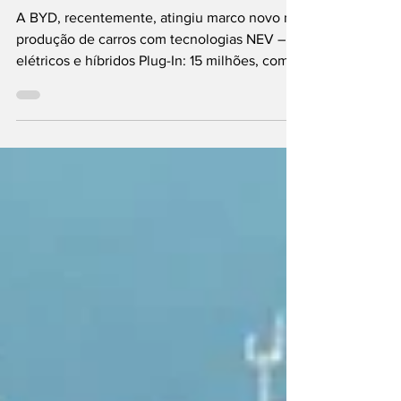
BYD já produziu 15
milhões de NEV
A BYD, recentemente, atingiu marco novo na
produção de carros com tecnologias NEV –
elétricos e híbridos Plug-In: 15 milhões, com
cerca de cinco milhões apenas no último ano,
número que ilustra o ritmo muito veloz de
crescimento da empresa chinesa – em termos
acumulados, o fabricante supera os registos
combinados de dois “pesos pesados”,
considerando-se, obviamente, motorizações
equivalentes: Tesla (8,1 milhões) e Grupo
Volkswagen (3). A BYD, recorda-se, foi
fundada em 1995 e