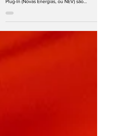
exportações
Em outubro, a China exportou mais de
650.000 carros novos. Elétricos e híbridos
Plug-In (Novas Energias, ou NEV) são
responsáveis por este crescimento
significativo no comércio. A Associação
Chinesa de Fabricantes de Automóveis
(CAAM) comunicou a exportação de cerca de
666.000 automóveis novos apenas durante
outubro, número que representa mais 2,1% do
que em setembro, e mais 22,9% do que no
período homólogo do ano passado. É o
terceiro mês consecutivo em que a China
exporta m