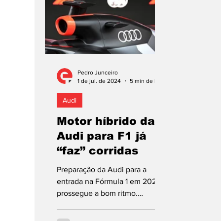
Pedro Junceiro
1 de jul. de 2024
5 min de leitura
Audi
Motor híbrido da
Audi para F1 já
“faz” corridas
Preparação da Audi para a
entrada na Fórmula 1 em 2026
prossegue a bom ritmo.
Primeiros testes das unidades
de potência já decorrem em...