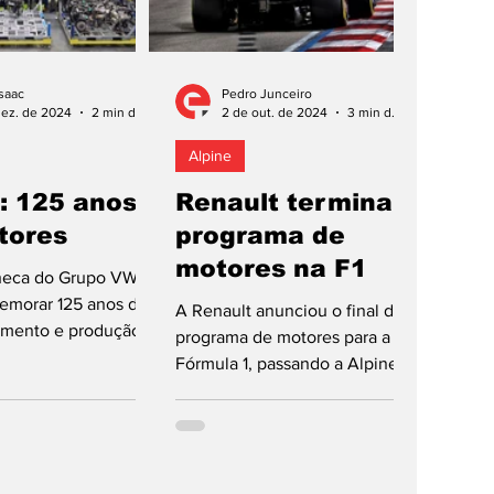
saac
Pedro Junceiro
dez. de 2024
2 min de leitura
2 de out. de 2024
3 min de leitura
Alpine
: 125 anos
Renault termina
tores
programa de
motores na F1
heca do Grupo VW
emorar 125 anos de
A Renault anunciou o final do
imento e produção
programa de motores para a
s de combustão
Fórmula 1, passando a Alpine a
ta efeméride fica...
ser uma equipa-cliente naquela
modalidade. Por...