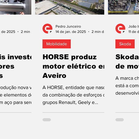
Pedro Junceiro
João I
. de 2025
2 min de leitura
14 de jan. de 2025
2 min de leitura
11 de 
Mobilidade
Skoda
is investe
HORSE produz
Skoda
ores
motor elétrico em
de mo
s
Aveiro
A marca c
está a com
rodução nova vai
A HORSE, entidade que nasceu
desenvolv
s e elementos de
da combinação de esforços dos
de motore
m aço para serem
grupos Renault, Geely e
interna. Es
construção de
Aramco, deu início à produção
icas. A...
de um motor elétrico...