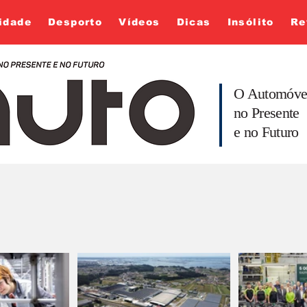
idade
Desporto
Vídeos
Dicas
Insólito
Re
O Automóve
no Presente
e no Futuro