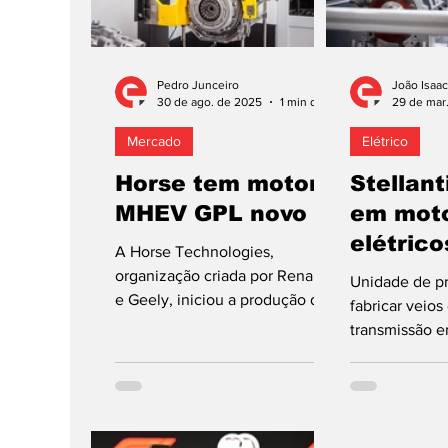
Pedro Junceiro
João Isaac
30 de ago. de 2025
1 min de leitura
29 de mar
Mercado
Elétrico
Horse tem motor
Stellant
MHEV GPL novo
em mot
elétrico
A Horse Technologies,
organização criada por Renault
Unidade de p
e Geely, iniciou a produção de
fabricar veio
motores com 3 cilindros, 1.2
transmissão e
litros e tecnologia...
aplicados na 
máquinas elétr