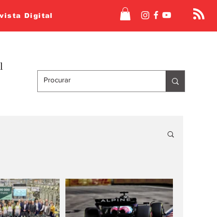
vista Digital
l