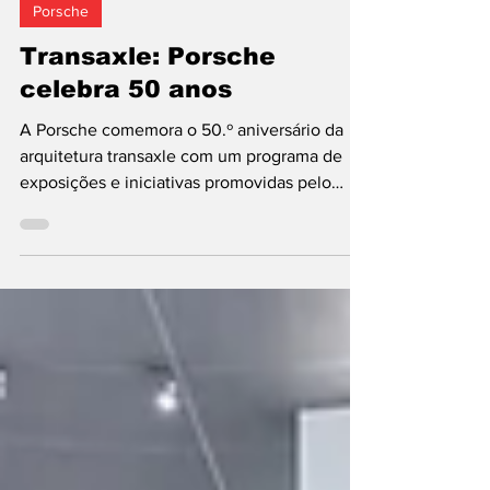
Porsche
Transaxle: Porsche
celebra 50 anos
A Porsche comemora o 50.º aniversário da
arquitetura transaxle com um programa de
exposições e iniciativas promovidas pelo
departamento Heritage e pelo Museu
Porsche. As celebrações têm início a 7 de
junho, em Zuffenhausen (Estugarda), na
Alemanha, sob o lema “Forever Young.
Celebrating Transaxle”, evocando o espírito e
a cultura automóvel da década de 1980. O
programa inclui exposições temporárias ao
longo de todo o ano, concebidas para
oferecer diferentes perspetivas sobr