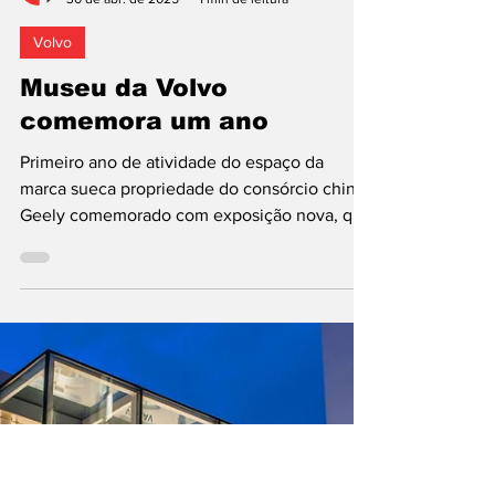
João Isaac
30 de abr. de 2025
1 min de leitura
Volvo
Museu da Volvo
comemora um ano
Primeiro ano de atividade do espaço da
marca sueca propriedade do consórcio chinês
Geely comemorado com exposição nova, que
reúne mais de...