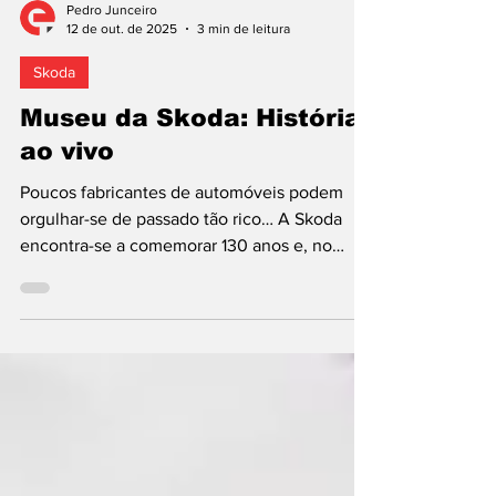
Pedro Junceiro
12 de out. de 2025
3 min de leitura
Skoda
Museu da Skoda: História
ao vivo
Poucos fabricantes de automóveis podem
orgulhar-se de passado tão rico… A Skoda
encontra-se a comemorar 130 anos e, no
museu que mantém na terra-natal Mladá
Boleslav, na Chéquia, propõe-nos uma
viagem no tempo, que percorremos entre
dezenas de carros clássicos e artigos de
época. A proposta é tentadora, sobretudo por
também permitir observar as evoluções
culturais e geopolíticas registadas desde a