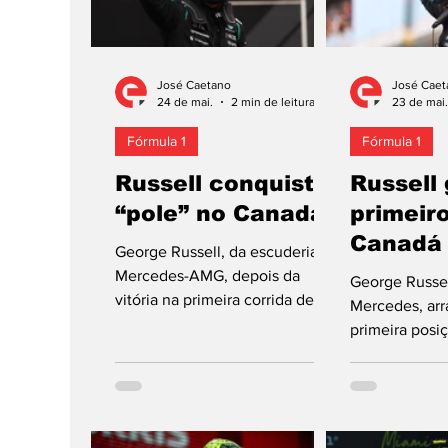
José Caetano
José Caet
24 de mai.
2 min de leitura
23 de mai.
Fórmula 1
Fórmula 1
Russell conquista
Russell
“pole” no Canadá
primeiro
Canadá
George Russell, da escuderia
Mercedes-AMG, depois da
George Russel
vitória na primeira corrida de
Mercedes, ar
Sprint realizada no Circuito
primeira posi
Gilles Villeneuve desde a
partida, ganho
adoção do formato, o que
Sprint integra
remonta já a 2021, também
do Grande Pr
garantiu a primeira posição na
45.ª no Circui
grelha de partida para o 55.º