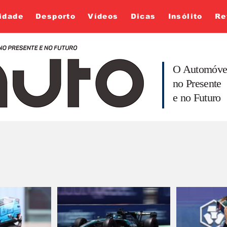
idade
Desporto
Vídeos
Dicas
Insólito
Re
O Automóve
no Presente
e no Futuro