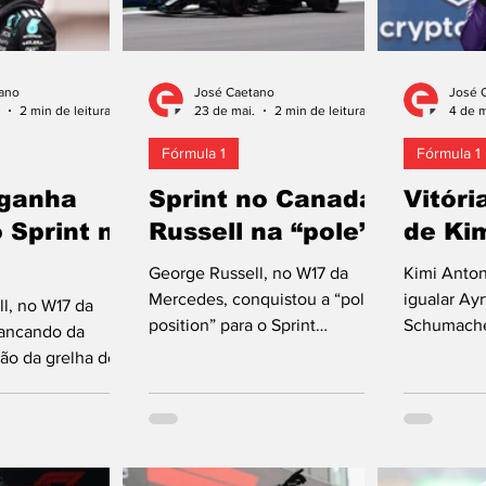
ano
José Caetano
José 
2 min de leitura
23 de mai.
2 min de leitura
4 de m
Fórmula 1
Fórmula 1
 ganha
Sprint no Canadá:
Vitóri
 Sprint no
Russell na “pole”
de Kim
George Russell, no W17 da
Kimi Anton
Mercedes, conquistou a “pole
igualar Ay
l, no W17 da
position” para o Sprint
Schumache
rancando da
integrado na 55.ª edição do
terceiro pi
ção da grelha de
Grande Prémio do Canadá, 45.ª
Fórmula 1 
u a corrida de
no Circuito Gilles Villeneuve,
primeiras t
da na 55.ª edição
em Montreal. O britânico de 28
na categor
émio do Canadá,
anos percorreu 4,361 km em
competiçã
to Gilles
1.12,965 m, superiorizando-se
forma cons