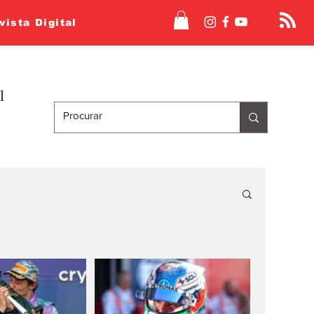
vista Digital
l