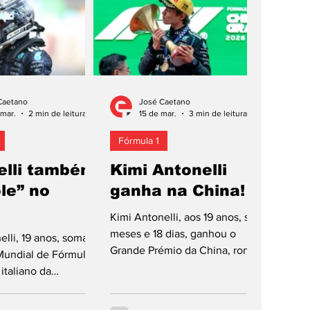
 Damon Hill e Mika
terceira vez consecutiva,
 é, também, o
igualando os registos de duas
iloto a comemorar,
lendas da categoria, Ayrton
amente, as primeiras
Senna e Michael Schumacher,
as na disciplina. Mas,
que também comemoraram as
io italiano de 19 anos
primeiras três “poles positions”
Caetano
José Caetano
ois registos! Kimi
na categoria de forma
 mar.
2 min de leitura
15 de mar.
3 min de leitura
 depois d
consecutiva (o brasileiro em 19
Fórmula 1
elli também
Kimi Antonelli
le” no
ganha na China!
Kimi Antonelli, aos 19 anos, seis
meses e 18 dias, ganhou o
elli, 19 anos, soma e
Grande Prémio da China, ronda
undial de Fórmula 1.
2 do Mundial de 2026, e
italiano da
tornou-se no segundo piloto
AMG, depois da
mais novo a vencer na
ção de capacidades