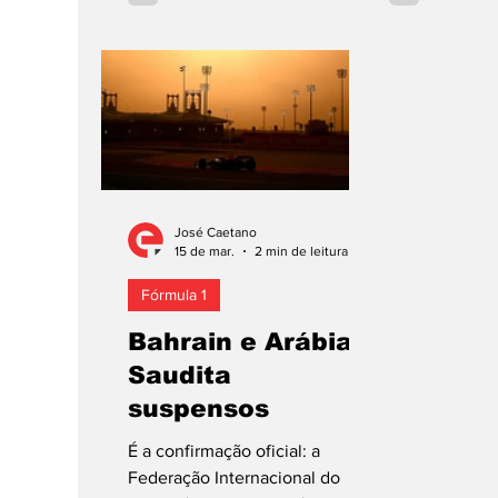
Miami, EUA, corrida no mapa da
percorrendo o
categoria mais importante do
Autódromo Int
desporto automóvel desde
Miami, na Flo
2022, repetindo o resultado de
1.27,869 m. C
2025 na Florida. Para o
o britânico de
campeão em título, primeira
sessão, super
vitória em 2026 e quarta no
comandante d
formato estreado em 2021.
italiano Kimi A
Fotos: McLaren F1 Team,
por 0,222 s. 
José Caetano
Mercedes-AMG F1 Team,
15 de mar.
2 min de leitura
Team, Merce
Scuderia Ferrari e Red Bull
Scuderia Ferra
Fórmula 1
Content Pool F
Content Pool E
Bahrain e Arábia
Saudita
suspensos
É a confirmação oficial: a
Federação Internacional do