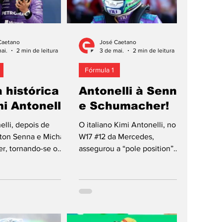
Caetano
José Caetano
ai.
2 min de leitura
3 de mai.
2 min de leitura
Fórmula 1
a histórica
Antonelli à Senna
i Antonelli
e Schumacher!
elli, depois de
O italiano Kimi Antonelli, no F1
rton Senna e Michael
W17 #12 da Mercedes,
r, tornando-se o
assegurou a “pole position”
loto na história da
para o quinto Grande Prémio de
a conseguir as
Miami, ronda 5 do Mundial de
rês “poles positions”
Fórmula 1 de 2026. O piloto de
ia de topo da
19 anos da escuderia alemã e
o automóvel de
comandante do campeonato
ecutiva, repetiu as
consegue este resultado pela