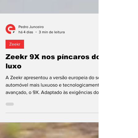
Pedro Junceiro
há 4 dias
3 min de leitura
Zeekr
Zeekr 9X nos píncaros do
luxo
A Zeekr apresentou a versão europeia do seu
automóvel mais luxuoso e tecnologicamente
avançado, o 9X. Adaptado às exigências do
mercado europeu, este Sport Utility Vehicle
(SUV) de grandes dimensões combina um
desenho e um porte imponentes com uma
sofisticada motorização híbrida Plug-In de