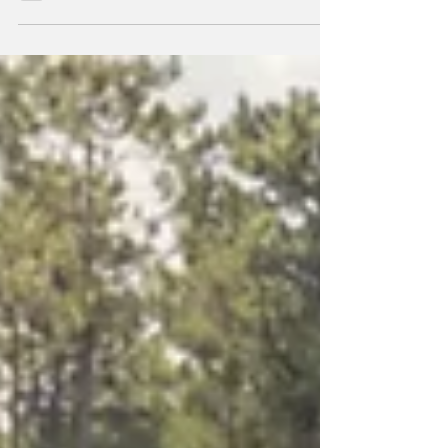
SUV, o Citroën C3 Aircross aposta na
versatilidade interior e no conforto em
viagem para se destacar face à concorrência.
A versão híbrida de 145 cv, a mais potente da
gama, promete a liberdade de um motor
térmico com a poupança da eletrificação,
podendo vir a ser a solução ideal para quem
faz viagens mais longas. Sendo dos motores
do crescimento da Citroën na Europa (+12,3%
de vendas no primeiro