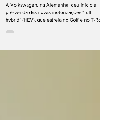
Volkswagen
Volkswagen Golf e T-Roc
estreiam HEV
A Volkswagen, na Alemanha, deu início à
pré-venda das novas motorizações “full
hybrid” (HEV), que estreia no Golf e no T-Roc,
dois pilares comerciais da marca de
Wolfsburgo. Anunciadas em novembro de
2025, em Portugal, na apresentação do Sport
Utility Vehicle (SUV) compacto produzido
pela Autoeuropa de Palmela, estas unidades
apresentam-se como uma solução muito mais
eficiente, por reduzirem consumos de
combustível e emissões de gases de escape
face a sistemas “mild hybrid”