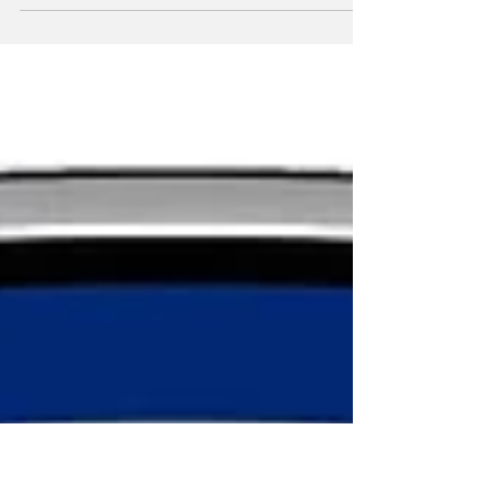
não está a produzir quaisquer automóveis.
A...